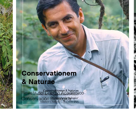
Conservationem
& Naturae
Revista del Cuerpo Académico
Conservación Bioloógica