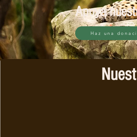
Apoya nuest
Haz una donac
Nuest