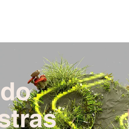
odo
stras