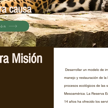
ra causa
ión
ra Misión
Desarrollar un modelo de in
manejo y restauración de la 
procesos ecológicos de las 
Mesoamérica. La Reserva Ec
14 años ha ofrecido los serv