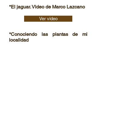
*El jaguar. Video de Marco Lazcano
Ver video
*Conociendo las plantas de mi
localidad
Leer más
Inicio
Apoya nuestra causa
Dr. Arturo Gómez-Pompa
Contáctanos