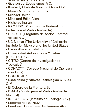
• Gestión de Ecosistemas A.C.
• Kimberly Clark de México S.A. de C.V.
• Marco A. Lazcano Barrero
• Michael Baker
• Mike and Edith Allen
• Nicholas Ingram
• PROFEPA (Procuraduría Federal de
Protección al Medio Ambiente)
• PROAFT (Programa de Acción Forestal
Tropical A.C.)
• UC Mexus (The University of California
Institute for Mexico and the United States)
• Ulises Almoina Fidalgo
• Universidad Autónoma de Yucatán
(PROTROPICO)
• CITRO (Centro de Investigaciones
Tropicales)
• CONACYT (Consejo Nacional de Ciencia y
Tecnología)
• CONDUMEX
• Ecoturismo y Nuevas Tecnologías S. A. de
C. V.
• El Colegio de la Frontera Sur
• FMAM (Fondo para el Medio Ambiente
Mundial)
• INECOL, A.C. (Instituto de Ecología A.C.)
• Laboratorios SANDIA
• Landtrust Board from Souheagan High