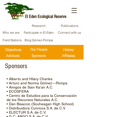
El Eden Ecological Reserve
Research
Publications
Who we are
Participate in El Eden
Connect with us
Field Stations
Blog Gómez-Pompa
Our People
Objectives
History
Advisors
Sponsors
Affiliates
Sponsors
• Alberto and Hilary Charles
• Arturo and Norma Gómez---Pompa
• Amigos de Sian Ka'an A.C.
• ECOSFERA
• Centro de Estudios para la Conservación
de los Recursos Naturales A.C.
• Dan Bisaccio (Souheagan High School)
• Distribuidora Cunricos S.A. de C.V.
• ELECTUR S.A. de C.V.
• G.C. ARGO S.A. de C.V.