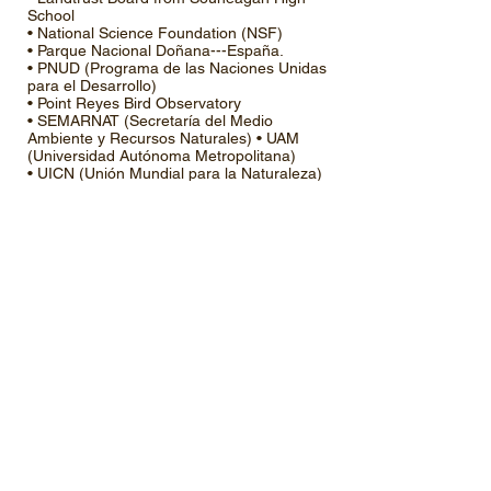
School
• National Science Foundation (NSF)
• Parque Nacional Doñana---España.
• PNUD (Programa de las Naciones Unidas
para el Desarrollo)
• Point Reyes Bird Observatory
• SEMARNAT (Secretaría del Medio
Ambiente y Recursos Naturales) • UAM
(Universidad Autónoma Metropolitana)
• UICN (Unión Mundial para la Naturaleza)
• UNAM (Universidad Nacional Autónoma
de México)
• Universidad Veracruzana
• CONAFOR (Comisión Nacional Forestal)
• University of California, Riverside
• Volkswagen de Puebla
• World Wildlife Fund --- Mexico Program
Inicio
Apoya nuestra causa
Dr. Arturo Gómez-Pompa
Contáctanos